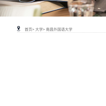
首页>
大学>
南昌外国语大学