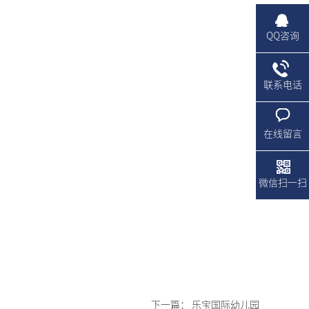
QQ咨询
联系电话
在线留言
微信扫一扫
下一篇：
乐宝国际幼儿园