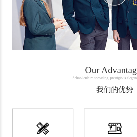
Our Advantag
School culture spreading, prestigious elegan
我们的优势