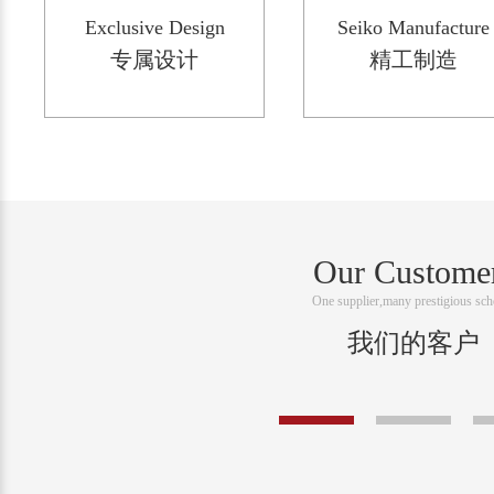
Exclusive Design
Seiko Manufacture
专属设计
精工制造
Our Custome
One supplier,many prestigious sch
我们的客户